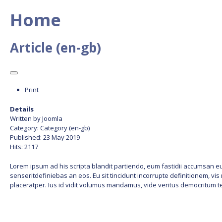
Home
Article (en-gb)
Print
Details
Written by
Joomla
Category:
Category (en-gb)
Published: 23 May 2019
Hits: 2117
Lorem ipsum ad his scripta blandit partiendo, eum fastidii accumsan euri
senseritdefiniebas an eos. Eu sit tincidunt incorrupte definitionem, vis 
placeratper. Ius id vidit volumus mandamus, vide veritus democritum te