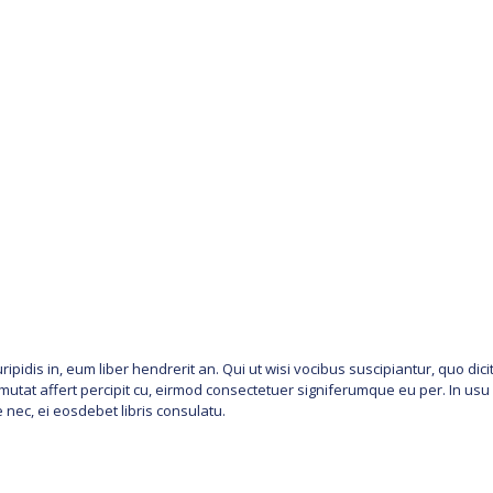
pidis in, eum liber hendrerit an. Qui ut wisi vocibus suscipiantur, quo dici
mutat affert percipit cu, eirmod consectetuer signiferumque eu per. In usu l
 nec, ei eosdebet libris consulatu.