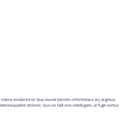
t ridens inciderint id. Quo mundi lobortis reformidans eu, legimus
atineequidem dolores. Quo no falli viris intellegam, ut fugit veritus